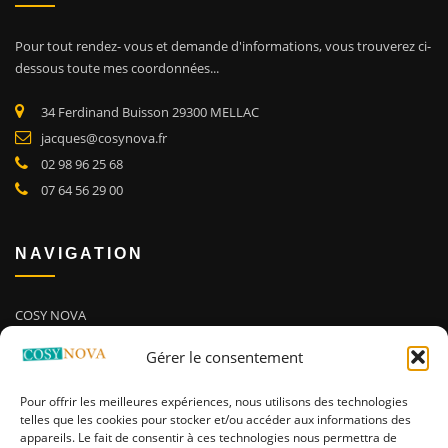
Pour tout rendez- vous et demande d'informations, vous trouverez ci-
dessous toute mes coordonnées.
..
34 Ferdinand Buisson 29300 MELLAC
jacques@cosynova.fr
02 98 96 25 68
07 64 56 29 00
NAVIGATION
COSY NOVA
Cuisine
Gérer le consentement
Salle de bain
Pour offrir les meilleures expériences, nous utilisons des technologies
Agencement Intérieur
telles que les cookies pour stocker et/ou accéder aux informations des
appareils. Le fait de consentir à ces technologies nous permettra de