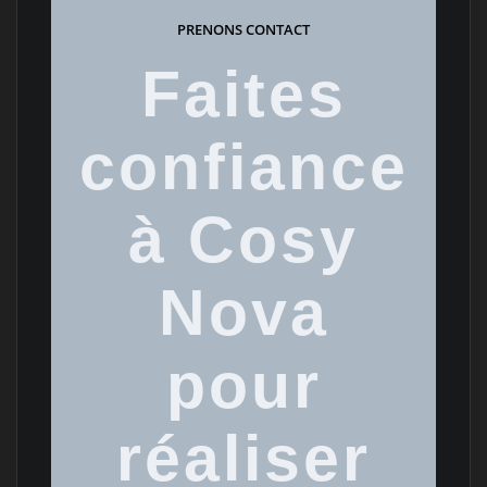
PRENONS CONTACT
Faites
confiance
à Cosy
Nova
pour
réaliser