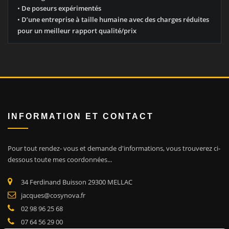
•
De poseurs expérimentés
•
D’une entreprise à taille humaine avec des charges réduites
pour un meilleur rapport qualité/prix
INFORMATION ET CONTACT
Pour tout rendez- vous et demande d'informations, vous trouverez ci-
dessous toute mes coordonnées.
..
34 Ferdinand Buisson 29300 MELLAC
jacques@cosynova.fr
02 98 96 25 68
07 64 56 29 00